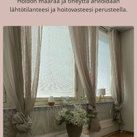
Hoidon määrää ja tiheyttä arvioidaan
lähtötilanteesi ja hoitovasteesi perusteella.