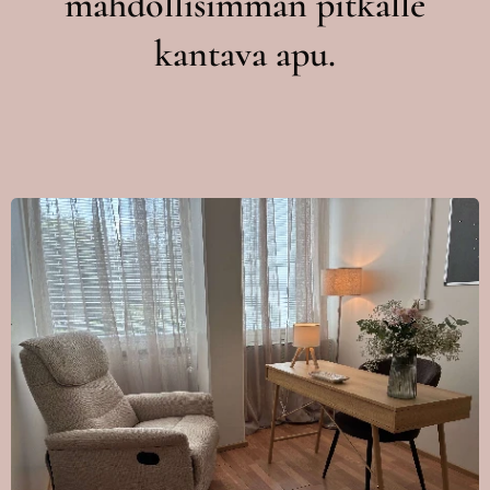
mahdollisimman pitkälle
kantava apu.