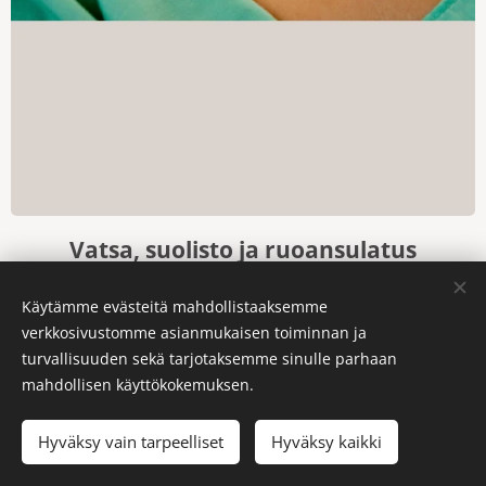
Vatsa, suolisto ja ruoansulatus
Turvotus, herkkä vatsa, suoliston oireilu, raskas
Käytämme evästeitä mahdollistaaksemme
olo, aivosumu syömisen jälkeen ja ruoan
verkkosivustomme asianmukaisen toiminnan ja
turvallisuuden sekä tarjotaksemme sinulle parhaan
hyödyntäminen.
mahdollisen käyttökokemuksen.
Lue lisää
Hyväksy vain tarpeelliset
Hyväksy kaikki